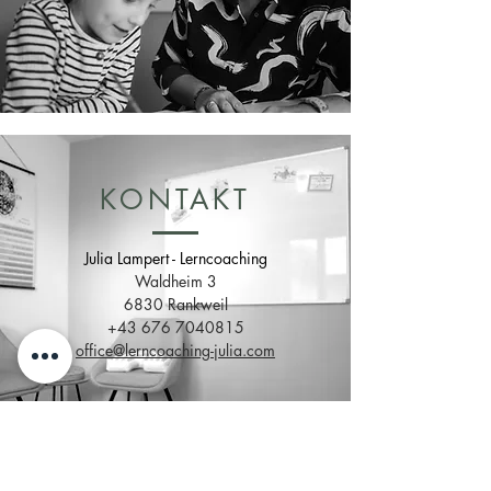
KONTAKT
Julia Lampert - Lerncoaching
Waldheim 3
6830 Rankweil
+43 676 7040815
office@lerncoaching-julia.com