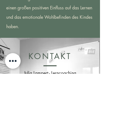
einen großen positiven Einfluss auf das Lernen
und das emotionale Wohlbefinden des Kindes
haben.
KONTAKT
Julia Lampert - Lerncoaching
Waldheim 3
6830 Rankweil
+43 676 7040815
office@lerncoaching-julia.com